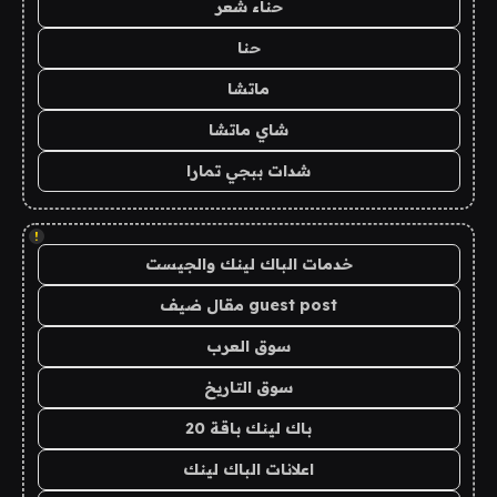
حناء شعر
حنا
ماتشا
شاي ماتشا
شدات ببجي تمارا
!
خدمات الباك لينك والجيست
guest post مقال ضيف
سوق العرب
سوق التاريخ
باك لينك باقة 20
اعلانات الباك لينك