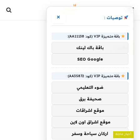
×
توصيات :
الرئيسية
»
وإيران
باقة متميزة VIP (كود: AA11138):
وإيران
باقة باك لينك
SEO Google
باقة متميزة VIP (كود: AA35872):
ضوء التعليمي
صحيفة برق
موقع اشراقات
موقع اشراق اون لاين
اركان سياحة وسفر
أخبار عاجلة