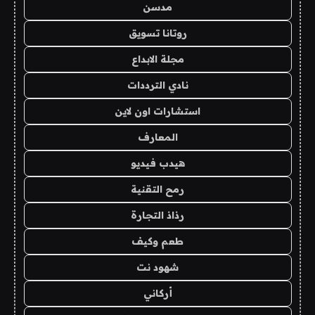
مدسن
روتانا تسويق
مجلة الابداع
نادي الترددات
استشارات اون لاين
المعارف
هيدب فيديو
رمح التقنية
رذاذ التجارة
طعم وكيف
شهود نت
أركاني