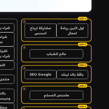
!
شراء ب
اول اثنين ريادة
مشاركة ارباح
اعمال
ادسنس
شراء 
نص
!
اشراق
عالم الشباب
شراء با
الت
!
باقة باك لينك
SEO Google
منتدى 
!
باك 
ماسنجر المسلم
وجيست
مجلة 