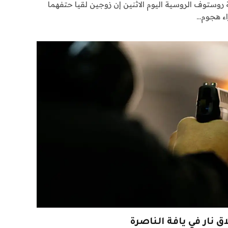
وستوف الروسية اليوم الاثنين إن زوجين لقيا حتفهما
ء هجوم…
نار في يافة الناصرة