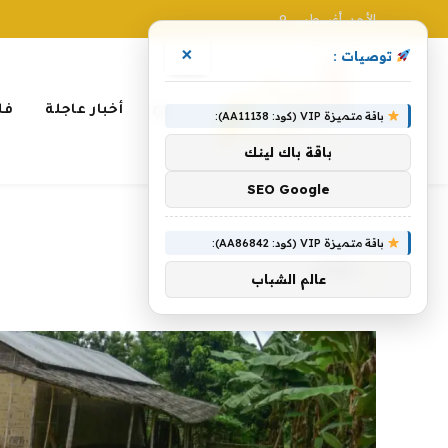
الأحد, أغسطس 9
×
توصيات :
أخبار عاجلة
فل
باقة متميزة VIP (كود: AA11138):
باقة باك لينك
SEO Google
الرئيسية
»
مقتل
باقة متميزة VIP (كود: AA86842):
مقتل
عالم الشباب