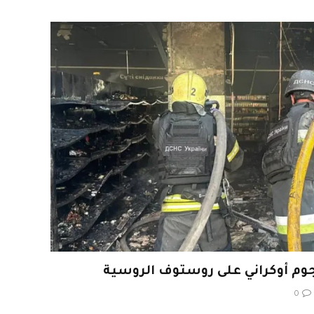
 أوكراني على روستوف الروسية
0