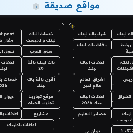
مواقع صديقة
+
!
اك لينك
شراء باك لينك
خدمات الباك
t post
لينك والجيست
مقال 
روابط
باقات باك لينك
ية
سوق العرب
سوق الت
 لنك،
اعلانات الباك
باك لينك باقة
اعلانات 
كلينكات
لينك
20
لين
دريس
اشراق العالم
أقوى باقة باك
خدمات با
عالم كبير
لينك
026
الاشراق
اعلانات الباك
موقع تجاربنا
ديوان ا
لينك 2026
تجارب الحياه
لينك
مصادر التعليم
مشاريع
اعلانات ب
 بوست
اعلانات باكلينك
تقنية
يو ان بي