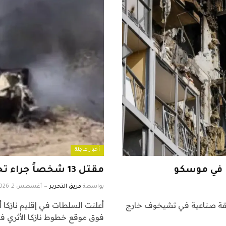
أخبار عاجلة
مقتل 13 شخصاً جراء تحطم طائرة سياحية في بيرو
بواسطة
فريق التحرير
أغسطس 2, 2026
قة صناعية في تشيخوف خارج
أعلنت السلطات في إقليم نازكا 
فوق موقع خطوط نازكا الأثري 