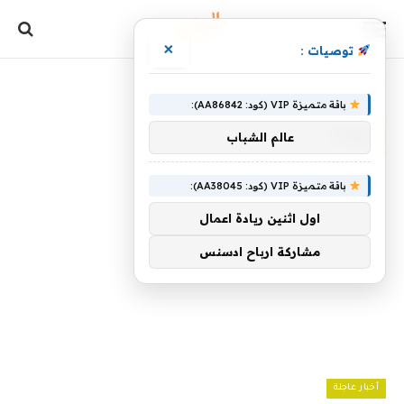
×
توصيات :
الرئيسية
»
مئات
باقة متميزة VIP (كود: AA86842):
مئات
عالم الشباب
باقة متميزة VIP (كود: AA38045):
اول اثنين ريادة اعمال
مشاركة ارباح ادسنس
أخبار عاجلة