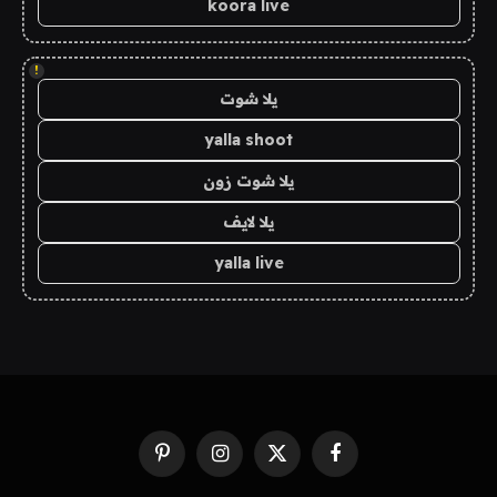
koora live
!
يلا شوت
yalla shoot
يلا شوت زون
يلا لايف
yalla live
فيسبوك
X
الانستغرام
بينتيريست
(Twitter)