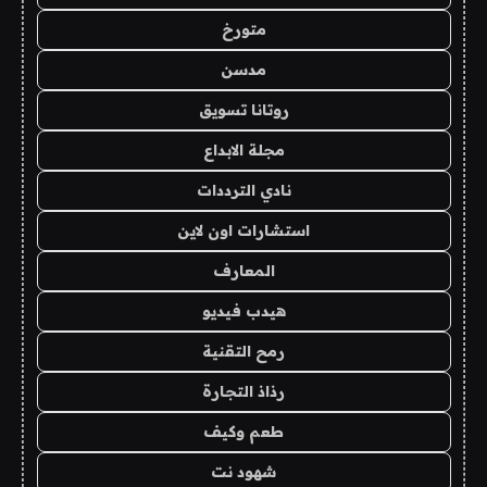
متورخ
مدسن
روتانا تسويق
مجلة الابداع
نادي الترددات
استشارات اون لاين
المعارف
هيدب فيديو
رمح التقنية
رذاذ التجارة
طعم وكيف
شهود نت