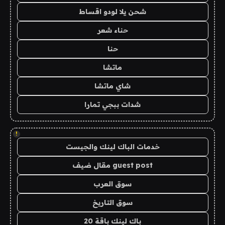
شحن يلا لودو اقساط
حناء شعر
حنا
ماتشا
شاي ماتشا
شدات ببجي تمارا
!
خدمات الباك لينك والجيست
guest post مقال ضيف
سوق العرب
سوق التاريخ
باك لينك باقة 20