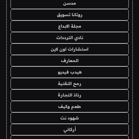
مدسن
روتانا تسويق
مجلة الابداع
نادي الترددات
استشارات اون لاين
المعارف
هيدب فيديو
رمح التقنية
رذاذ التجارة
طعم وكيف
شهود نت
أركاني