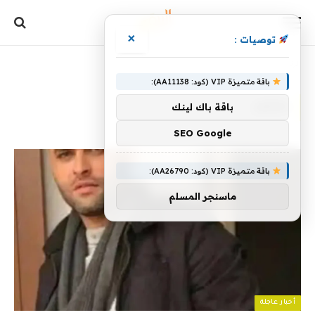
×
توصيات :
الرئيسية
»
بمصر
باقة متميزة VIP (كود: AA11138):
بمصر
باقة باك لينك
SEO Google
باقة متميزة VIP (كود: AA26790):
ماسنجر المسلم
أخبار عاجلة