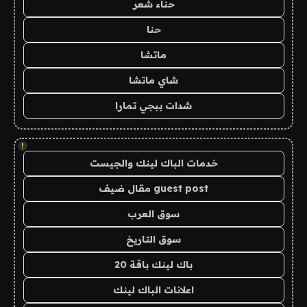
حناء شعر
حنا
ماتشا
شاي ماتشا
شدات ببجي تمارا
!
خدمات الباك لينك والجيست
guest post مقال ضيف
سوق العرب
سوق التاريخ
باك لينك باقة 20
اعلانات الباك لينك