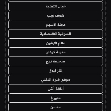
خيال التقنية
شوف ويب
مجلة الاسهم
الشرقية الاقتصادية
عالم الايفون
مدونة كوكان
صحيفة نهج
كار نيوز
موقع خبرة التقني
أناقة أنثى
متورخ
مدسن