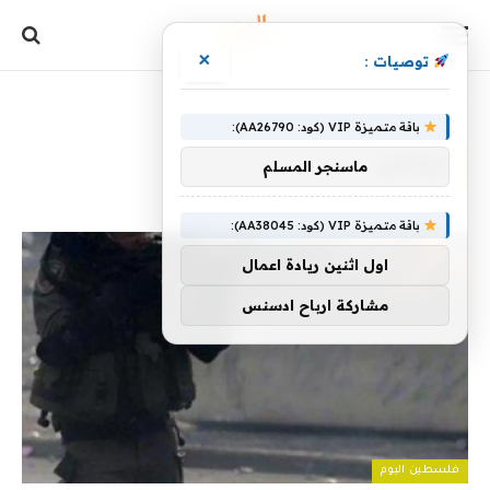
×
توصيات :
الرئيسية
»
برصاص
باقة متميزة VIP (كود: AA26790):
برصاص
ماسنجر المسلم
باقة متميزة VIP (كود: AA38045):
اول اثنين ريادة اعمال
مشاركة ارباح ادسنس
فلسطين اليوم