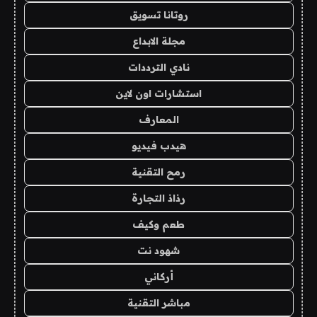
روتانا تسويق
مجلة الابداع
نادي الترددات
استشارات اون لاين
المعارف
هيدب فيديو
رمح التقنية
رذاذ التجارة
طعم وكيف
شهود نت
أركاني
مباشر التقنية