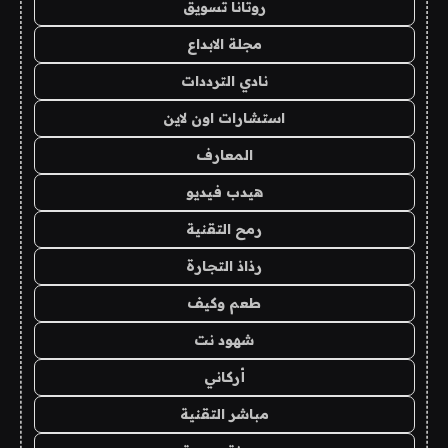
روتانا تسويق
مجلة الابداع
نادي الترددات
استشارات اون لاين
المعارف
هيدب فيديو
رمح التقنية
رذاذ التجارة
طعم وكيف
شهود نت
أركاني
مباشر التقنية