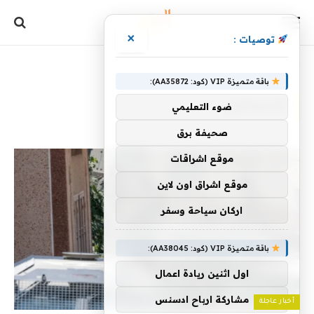
×
توصيات :
الرئيسية
»
الإسرائيلي
باقة متميزة VIP (كود: AA35872):
الإسرائيلي
ضوء التعليمي
صحيفة برق
موقع اشراقات
موقع اشراق اون لاين
اركان سياحة وسفر
باقة متميزة VIP (كود: AA38045):
اول اثنين ريادة اعمال
مشاركة ارباح ادسنس
أخبار عاجلة