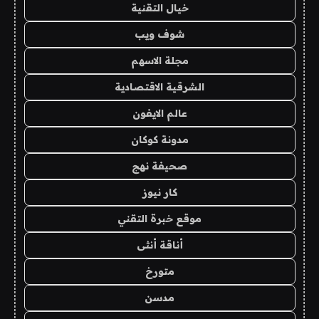
خيال التقنية
شوف ويب
مجلة الاسهم
الشرقية الاقتصادية
عالم الايفون
مدونة كوكان
صحيفة نهج
كار نيوز
موقع خبرة التقني
أناقة أنثى
متورخ
مدسن