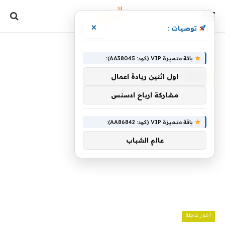
×
توصيات :
الرئيسية
»
إيلون
باقة متميزة VIP (كود: AA38045):
إيلون
اول اثنين ريادة اعمال
مشاركة ارباح ادسنس
باقة متميزة VIP (كود: AA86842):
عالم الشباب
أخبار عاجلة