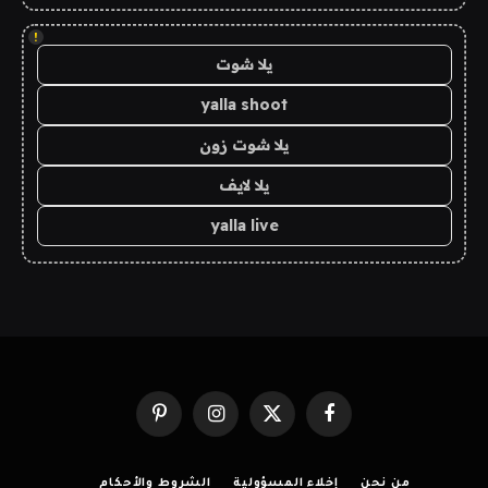
!
يلا شوت
yalla shoot
يلا شوت زون
يلا لايف
yalla live
فيسبوك
X
الانستغرام
بينتيريست
(Twitter)
من نحن
إخلاء المسؤولية
الشروط والأحكام