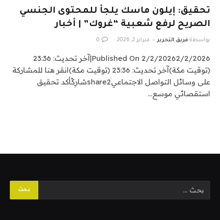
تحقيق: إيلون ماسك يلجأ للمحتوى الجنسي
الصريح لرفع شعبية “غروك” | أخبار
بواسطة
فريق التحرير
فبراير 2, 2026
0
Published On 2/2/20262/2/2026|آخر تحديث: 23:36
(توقيت مكة)آخر تحديث: 23:36 (توقيت مكة)انقر هنا للمشاركة
على وسائل التواصل الاجتماعيshare2شارِكْأكد تحقيق
استقصائي موسع…