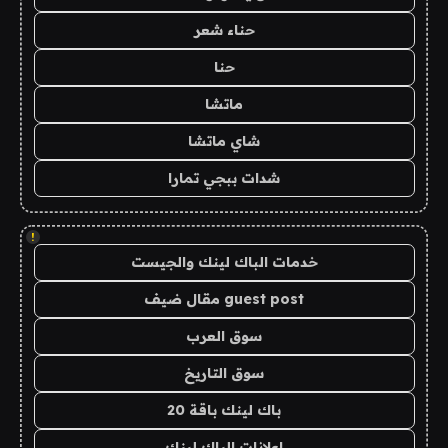
حناء شعر
حنا
ماتشا
شاي ماتشا
شدات ببجي تمارا
!
خدمات الباك لينك والجيست
guest post مقال ضيف
سوق العرب
سوق التاريخ
باك لينك باقة 20
اعلانات الباك لينك